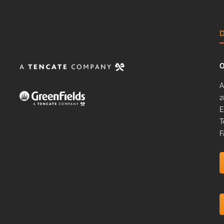
O
A
2
E
T
F