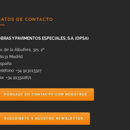
DATOS DE CONTACTO
BRAS Y PAVIMENTOS ESPECIALES, S.A. (OPSA)
v. de la Albufera, 321, 2º
8031 Madrid
spaña
eléfono: +34 913013327
ax: +34 913322871
PÓNGASE EN CONTACTO CON NOSOTROS
SUSCRÍBETE A NUESTRO NEWSLETTER