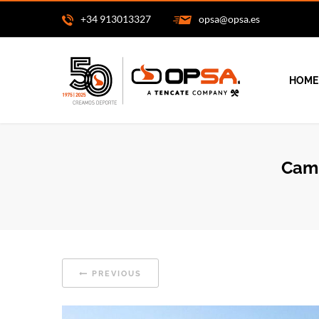
+34 913013327
opsa@opsa.es
HOME
Camp
PREVIOUS