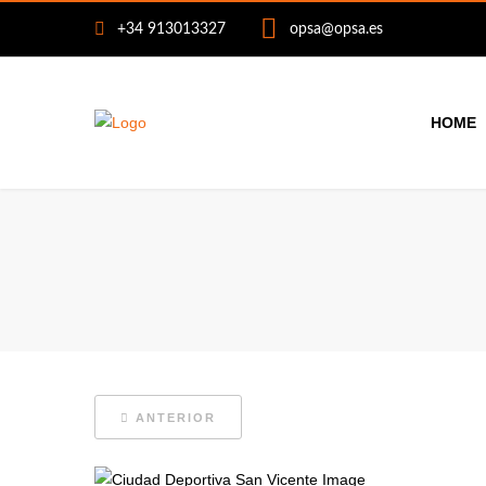
+34 913013327
opsa@opsa.es
HOME
ANTERIOR