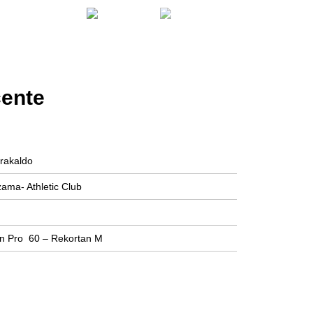
cente
rakaldo
zama- Athletic Club
on Pro 60 – Rekortan M