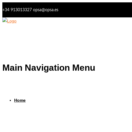
+34 913013327
opsa@opsa.es
Main Navigation Menu
Home